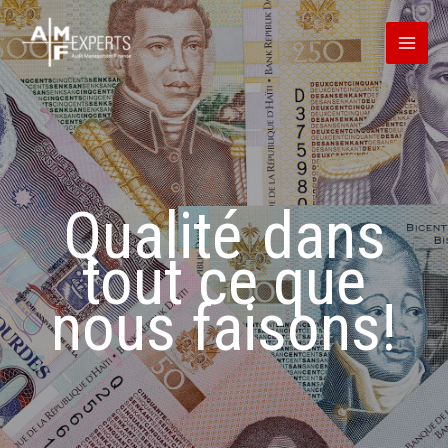
Skip
to
Main
content
Men
Qualité
dans
tout ce que
nous faisons!